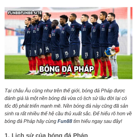
Tại châu Âu cũng như trên thế giới, bóng đá Pháp được
đánh giá là một nền bóng đá vừa có lịch sử lâu đời lại có
tốc độ phát triển mạnh mẽ. Nền bóng đá này cũng đã sản
sinh ra rất nhiều thế hệ cầu thủ xuất sắc. Để hiểu rõ hơn về
bóng đá Pháp hãy cùng
Fun88
tìm hiểu ngay sau đây!
1. Lịch sử của bóng đá Pháp