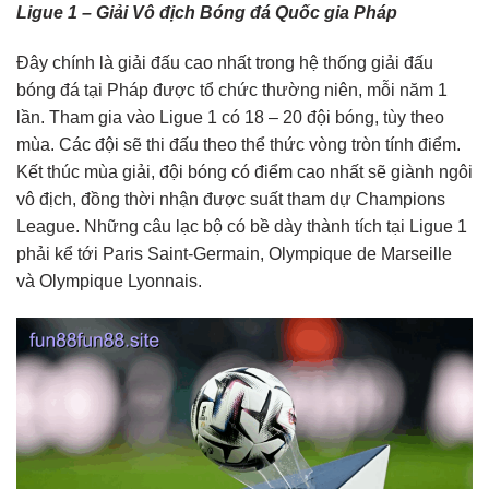
Ligue 1 – Giải Vô địch Bóng đá Quốc gia Pháp
Đây chính là giải đấu cao nhất trong hệ thống giải đấu
bóng đá tại Pháp được tổ chức thường niên, mỗi năm 1
lần. Tham gia vào Ligue 1 có 18 – 20 đội bóng, tùy theo
mùa. Các đội sẽ thi đấu theo thể thức vòng tròn tính điểm.
Kết thúc mùa giải, đội bóng có điểm cao nhất sẽ giành ngôi
vô địch, đồng thời nhận được suất tham dự Champions
League. Những câu lạc bộ có bề dày thành tích tại Ligue 1
phải kể tới Paris Saint-Germain, Olympique de Marseille
và Olympique Lyonnais.