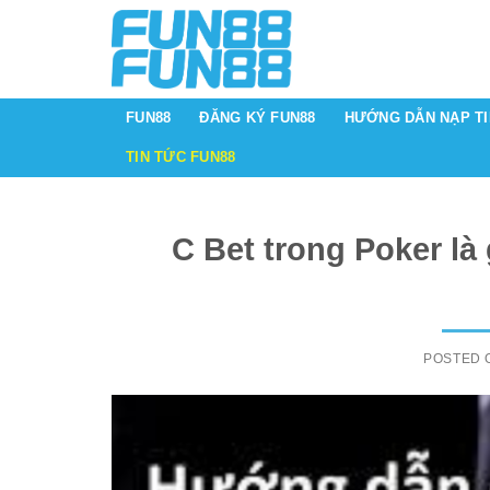
Skip
to
content
FUN88
ĐĂNG KÝ FUN88
HƯỚNG DẪN NẠP TI
TIN TỨC FUN88
C Bet trong Poker là
POSTED