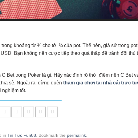
trong khoảng từ ⅔ cho tới ¾ của pot. Thế nên, giả sử trong pot
 USD. Bạn không nên cược tiếp theo quá thấp để tránh đối thủ 
C Bet trong Poker là gì. Hãy xác định rõ thời điểm nên C Bet v
chia sẻ. Ngoài ra, đừng quên
tham gia chơi tại nhà cái trực t
 nghiệm tốt.
d in
Tin Tức Fun88
. Bookmark the
permalink
.