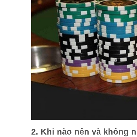
2. Khi nào nên và không n