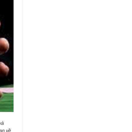
và
bạn về