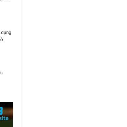
ử dụng
ười
ầm