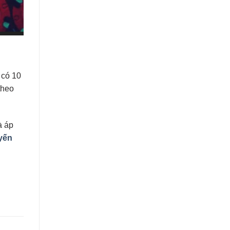
 có 10
theo
à áp
uyến