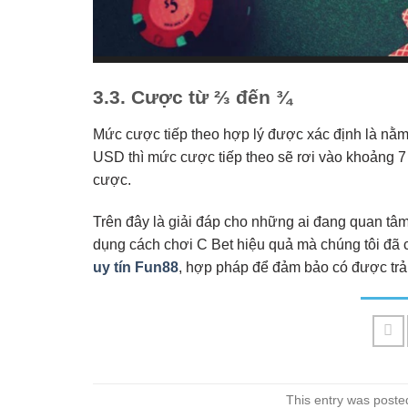
3.3. Cược từ ⅔ đến ¾
Mức cược tiếp theo hợp lý được xác định là nằm 
USD thì mức cược tiếp theo sẽ rơi vào khoảng 7
cược.
Trên đây là giải đáp cho những ai đang quan tâm 
dụng cách chơi C Bet hiệu quả mà chúng tôi đã 
uy tín Fun88
, hợp pháp để đảm bảo có được trải
This entry was poste