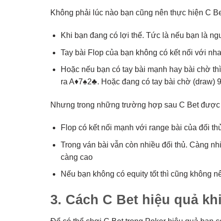
Không phải lúc nào bạn cũng nên thực hiện C Be
Khi bạn đang có lợi thế. Tức là nếu bạn là ng
Tay bài Flop của bạn không có kết nối với nhau
Hoặc nếu bạn có tay bài mạnh hay bài chờ thì
ra A♦7♠2♣. Hoặc đang có tay bài chờ (draw) 
Nhưng trong những trường hợp sau C Bet được đá
Flop có kết nối mạnh với range bài của đối th
Trong ván bài vẫn còn nhiều đối thủ. Càng nhi
càng cao
Nếu bạn không có equity tốt thì cũng không n
3. Cách C Bet hiệu quả kh