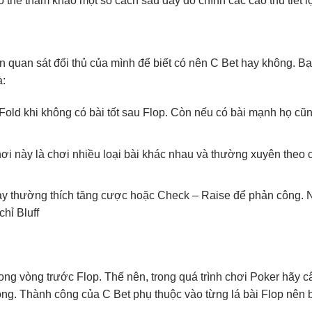
 thể tham khảo một số cách sau đây do chính các cao thủ tiết l
 quan sát đối thủ của mình để biết có nên C Bet hay không. B
à:
ld khi không có bài tốt sau Flop. Còn nếu có bài mạnh họ cũ
i này là chơi nhiều loại bài khác nhau và thường xuyên theo 
y thường thích tăng cược hoặc Check – Raise để phản công. 
chỉ Bluff
ong vòng trước Flop. Thế nên, trong quá trình chơi Poker hãy c
hông. Thành công của C Bet phụ thuộc vào từng lá bài Flop nên 