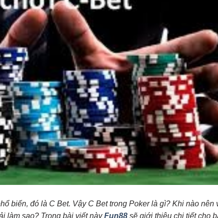
ổ biến, đó là C Bet. Vậy C Bet trong Poker là gì? Khi nào nên 
i làm sao? Trong bài viết này
Fun88
sẽ giới thiệu chi tiết cho 