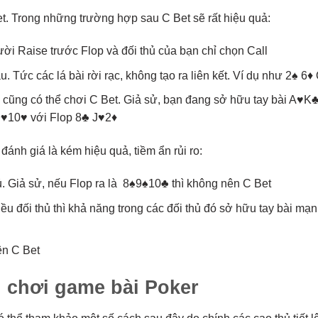
t. Trong những trường hợp sau C Bet sẽ rất hiệu quả:
ười Raise trước Flop và đối thủ của bạn chỉ chọn Call
. Tức các lá bài rời rạc, không tạo ra liên kết. Ví dụ như 2♠ 6♦
 cũng có thể chơi C Bet. Giả sử, bạn đang sở hữu tay bài A♥K♣
9♥10♥ với Flop 8♣ J♥2♦
nh giá là kém hiệu quả, tiềm ẩn rủi ro:
ủ. Giả sử, nếu Flop ra là 8♠9♠10♣ thì không nên C Bet
ều đối thủ thì khả năng trong các đối thủ đó sở hữu tay bài mạ
ên C Bet
i chơi game bài Poker