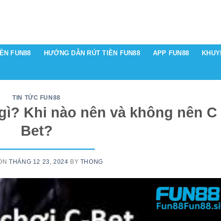
ỀN FUN88
HƯỚNG DẪN RÚT TIỀN FUN88
APP FUN88
KHUY
TIN TỨC FUN88
 gì? Khi nào nên và không nên C
Bet?
 ON
THÁNG 12 23, 2024
BY
THONG