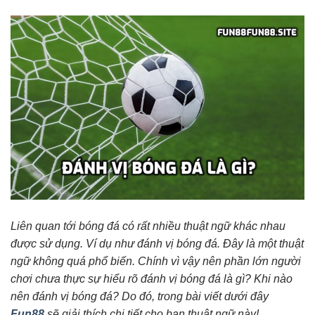
Liên quan tới bóng đá có rất nhiều thuật ngữ khác nhau
được sử dụng. Ví dụ như đánh vị bóng đá. Đây là một thuật
ngữ không quá phổ biến. Chính vì vậy nên phần lớn người
chơi chưa thực sự hiểu rõ đánh vị bóng đá là gì? Khi nào
nên đánh vị bóng đá? Do đó, trong bài viết dưới đây
Fun88
sẽ giải thích chi tiết cho bạn thuật ngữ này!