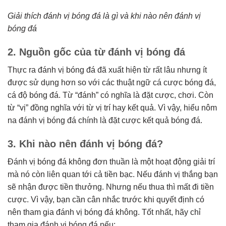
Giải thích đánh vị bóng đá là gì và khi nào nên đánh vị
bóng đá
2. Nguồn gốc của từ đánh vị bóng đá
Thực ra đánh vị bóng đá đã xuất hiện từ rất lâu nhưng ít
được sử dụng hơn so với các thuật ngữ cá cược bóng đá,
cá độ bóng đá. Từ “đánh” có nghĩa là đặt cược, chơi. Còn
từ “vị” đồng nghĩa với từ vị trí hay kết quả. Vì vậy, hiểu nôm
na đánh vị bóng đá chính là đặt cược kết quả bóng đá.
3. Khi nào nên đánh vị bóng đá?
Đánh vị bóng đá không đơn thuần là một hoạt động giải trí
mà nó còn liên quan tới cả tiền bạc. Nếu đánh vị thắng bạn
sẽ nhận được tiền thưởng. Nhưng nếu thua thì mất đi tiền
cược. Vì vậy, bạn cần cân nhắc trước khi quyết định có
nên tham gia đánh vị bóng đá không. Tốt nhất, hãy chỉ
tham gia đánh vị bóng đá nếu: