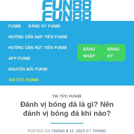
Skip
to
content
FUN88
ĐĂNG KÝ FUN88
HƯỚNG DẪN NẠP TIỀN FUN88
HƯỚNG DẪN RÚT TIỀN FUN88
ĐĂNG
ĐĂNG
NHẬP
KÝ
APP FUN88
KHUYẾN MÃI FUN88
TIN TỨC FUN88
TIN TỨC FUN88
Đánh vị bóng đá là gì? Nên
đánh vị bóng đá khi nào?
POSTED ON
THÁNG 8 12, 2025
BY
THONG