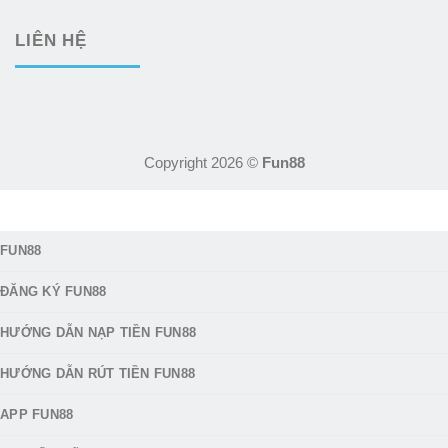
LIÊN HỆ
Copyright 2026 ©
Fun88
FUN88
ĐĂNG KÝ FUN88
HƯỚNG DẪN NẠP TIỀN FUN88
HƯỚNG DẪN RÚT TIỀN FUN88
APP FUN88