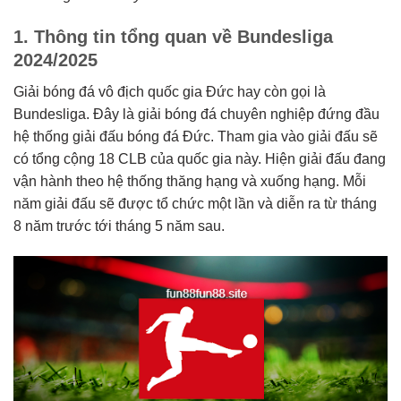
1. Thông tin tổng quan về Bundesliga
2024/2025
Giải bóng đá vô địch quốc gia Đức hay còn gọi là
Bundesliga. Đây là giải bóng đá chuyên nghiệp đứng đầu
hệ thống giải đấu bóng đá Đức. Tham gia vào giải đấu sẽ
có tổng cộng 18 CLB của quốc gia này. Hiện giải đấu đang
vận hành theo hệ thống thăng hạng và xuống hạng. Mỗi
năm giải đấu sẽ được tổ chức một lần và diễn ra từ tháng
8 năm trước tới tháng 5 năm sau.