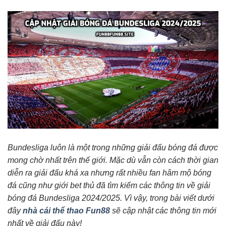
Bundesliga luôn là một trong những giải đấu bóng đá được
mong chờ nhất trên thế giới. Mặc dù vẫn còn cách thời gian
diễn ra giải đấu khá xa nhưng rất nhiều fan hâm mộ bóng
đá cũng như giới bet thủ đã tìm kiếm các thông tin về giải
bóng đá Bundesliga 2024/2025. Vì vậy, trong bài viết dưới
đây
nhà cái thể thao Fun88
sẽ cập nhật các thông tin mới
nhất về giải đấu này!