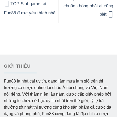
TOP Slot game tại
chuẩn không phải ai cũng
Fun88 được yêu thích nhất
biết
GIỚI THIỆU
Fun88 là nhà cái uy tín, đang làm mưa làm gió trên thị
trường cá cược online tại châu Á nói chung và Việt Nam
nói riêng. Với thâm niên lâu năm, được cấp giấy phép bởi
những tổ chức cờ bạc uy tín nhất trên thế giới, tỷ lệ trả
thưởng tốt nhất thị trường cùng kho sản phẩm cá cược đa
dạng và phong phú, Fun88 xứng đáng là địa chỉ cá cược