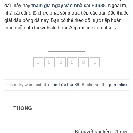
đấu này hãy
tham gia ngay vào nhà cái Fun88
. Ngoài ra,
nhà cái cũng tổ chức phát sóng trực tiếp các trận đấu thuộc
giải đấu bóng đá này. Bạn có thể theo dõi trực tiếp hoàn
toàn miễn phí tại website hoặc App mobile của nhà cái.
This entry was posted in
Tin Tức Fun88
. Bookmark the
permalink
.
THONG
Bí quyết soi kèo C1 cực