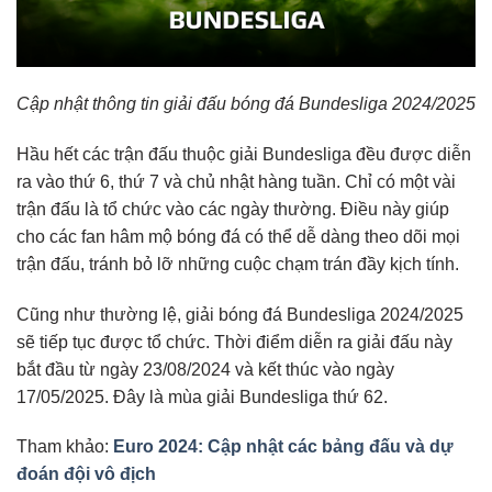
Cập nhật thông tin giải đấu bóng đá Bundesliga 2024/2025
Hầu hết các trận đấu thuộc giải Bundesliga đều được diễn
ra vào thứ 6, thứ 7 và chủ nhật hàng tuần. Chỉ có một vài
trận đấu là tổ chức vào các ngày thường. Điều này giúp
cho các fan hâm mộ bóng đá có thể dễ dàng theo dõi mọi
trận đấu, tránh bỏ lỡ những cuộc chạm trán đầy kịch tính.
Cũng như thường lệ, giải bóng đá Bundesliga 2024/2025
sẽ tiếp tục được tổ chức. Thời điểm diễn ra giải đấu này
bắt đầu từ ngày 23/08/2024 và kết thúc vào ngày
17/05/2025. Đây là mùa giải Bundesliga thứ 62.
Tham khảo:
Euro 2024: Cập nhật các bảng đấu và dự
đoán đội vô địch