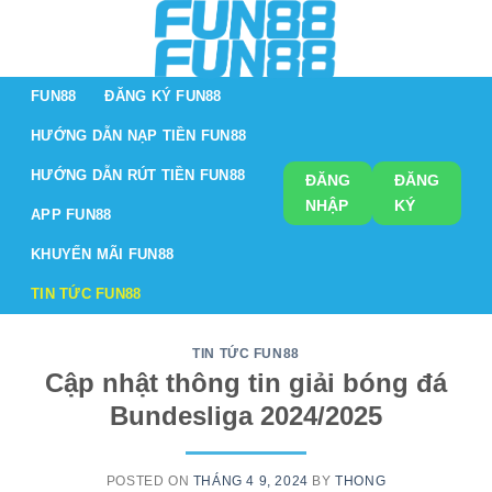
Skip
to
content
FUN88
ĐĂNG KÝ FUN88
HƯỚNG DẪN NẠP TIỀN FUN88
HƯỚNG DẪN RÚT TIỀN FUN88
ĐĂNG
ĐĂNG
NHẬP
KÝ
APP FUN88
KHUYẾN MÃI FUN88
TIN TỨC FUN88
TIN TỨC FUN88
Cập nhật thông tin giải bóng đá
Bundesliga 2024/2025
POSTED ON
THÁNG 4 9, 2024
BY
THONG