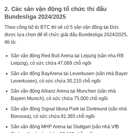
2. Các sân vận động tổ chức thi đấu
Bundesliga 2024/2025
Theo công bố từ BTC thì sẽ có 5 sân vận động tại Đức
được lựa chọn để tổ chức giải đấu Bundesliga 2024/2025,
đó là:
Sân vận động Red Bull Arena tại Leipzig (sân nha RB
Leipzig), có sức chứa 47.069 chỗ ngồi
Sân vận động BayArena tại Leverkusen (sân nhà Bayer
Leverkusen), có sức chứa 30.210 chỗ ngồi
Sân vận động Allianz Arena tại Munchen (sân nhà
Bayern Munich), có sức chứa 75.000 chỗ ngồi
Sân vận động Signal Iduna Park tại Dortmund (sân nhà
Borussia), có sức chứa 81.365 chỗ ngồi
Sân vận động MHP Arena tại Stuttgart (sân nhà VfB