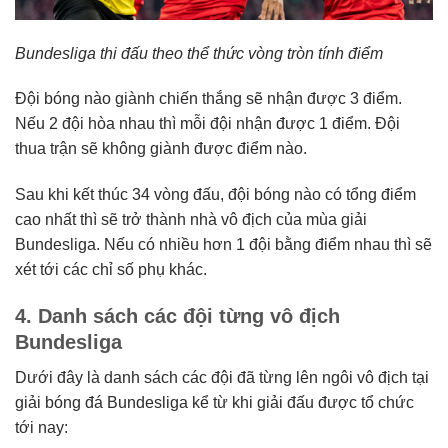
Bundesliga thi đấu theo thể thức vòng tròn tính điểm
Đội bóng nào giành chiến thắng sẽ nhận được 3 điểm.
Nếu 2 đội hòa nhau thì mỗi đội nhận được 1 điểm. Đội
thua trận sẽ không giành được điểm nào.
Sau khi kết thúc 34 vòng đấu, đội bóng nào có tổng điểm
cao nhất thì sẽ trở thành nhà vô địch của mùa giải
Bundesliga. Nếu có nhiều hơn 1 đội bằng điểm nhau thì sẽ
xét tới các chỉ số phụ khác.
4. Danh sách các đội từng vô địch
Bundesliga
Dưới đây là danh sách các đội đã từng lên ngôi vô địch tại
giải bóng đá Bundesliga kể từ khi giải đấu được tổ chức
tới nay: