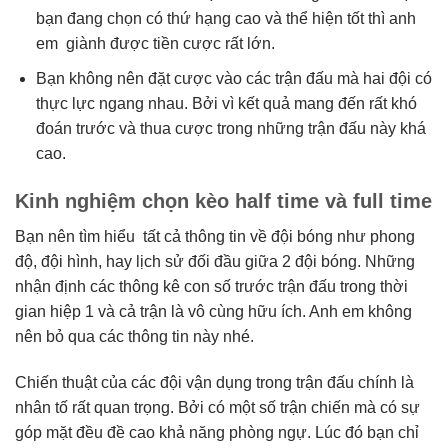
bạn đang chọn có thứ hạng cao và thể hiện tốt thì anh
em giành được tiền cược rất lớn.
Bạn không nên đặt cược vào các trận đấu mà hai đội có
thực lực ngang nhau. Bởi vì kết quả mang đến rất khó
đoán trước và thua cược trong những trận đấu này khá
cao.
Kinh nghiệm chọn kèo half time và full time
Bạn nên tìm hiểu tất cả thông tin về đội bóng như phong
độ, đội hình, hay lịch sử đối đầu giữa 2 đội bóng. Những
nhận định các thông kê con số trước trận đấu trong thời
gian hiệp 1 và cả trận là vô cùng hữu ích. Anh em không
nên bỏ qua các thông tin này nhé.
Chiến thuật của các đội vận dụng trong trận đấu chính là
nhân tố rất quan trọng. Bởi có một số trận chiến mà có sự
góp mặt đều đề cao khả năng phòng ngự. Lúc đó bạn chỉ