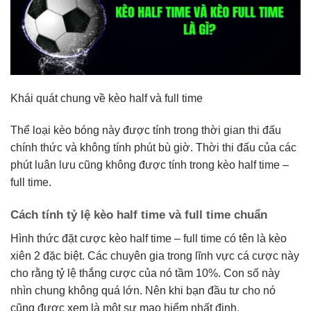
Khái quát chung về kèo half và full time
Thể loại kèo bóng này được tính trong thời gian thi đấu
chính thức và không tính phút bù giờ. Thời thi đấu của các
phút luân lưu cũng không được tính trong kèo half time –
full time.
Cách tính tỷ lệ kèo half time và full time chuẩn
Hình thức đặt cược kèo half time – full time có tên là kèo
xiên 2 đặc biệt. Các chuyên gia trong lĩnh vực cá cược này
cho rằng tỷ lệ thắng cược của nó tầm 10%. Con số này
nhìn chung không quá lớn. Nên khi bạn đầu tư cho nó
cũng được xem là một sự mạo hiểm nhất định.