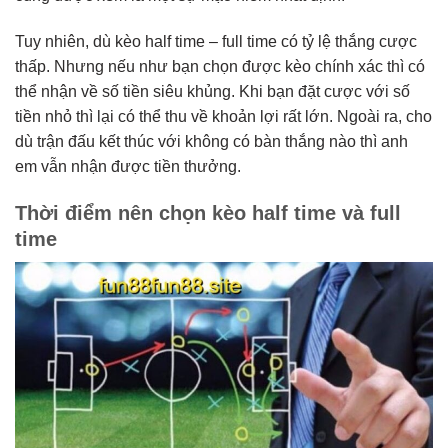
Tuy nhiên, dù kèo half time – full time có tỷ lệ thắng cược
thấp. Nhưng nếu như bạn chọn được kèo chính xác thì có
thể nhận về số tiền siêu khủng. Khi bạn đặt cược với số
tiền nhỏ thì lại có thể thu về khoản lợi rất lớn. Ngoài ra, cho
dù trận đấu kết thúc với không có bàn thắng nào thì anh
em vẫn nhận được tiền thưởng.
Thời điểm nên chọn kèo half time và full
time