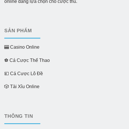
online đáng lựa chọn cho cược thủ.
SẢN PHẨM
🎰 Casino Online
⚽ Cá Cược Thể Thao
💴 Cá Cược Lô Đề
🎲 Tài Xỉu Online
THÔNG TIN