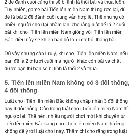
2 để đánh cuối cùng thì sẽ bị tính là thối bài và thua luôn.
Tuy nhiên, game bài Tiến lên miền Nam thì ngược lại, dù
để lá bài 2 để đánh cuối cùng vẫn hợp lệ. Thế nhưng có
nhiều người chơi lại nhầm lẫn, cho rằng luật để lá 2 cuối
bài khi chơi Tiến lên miền Nam giống với Tiến lên miền
Bắc. điều này sẽ khiến bạn bỏ lỡ đi cơ hội thắng bài.
Dù vậy nhưng cần lưu ý, khi chơi Tiến lên miền Nam, nếu
bạn để lá 2 ở lượt cuối mà người khác còn bài và chặt
được bạn thì bạn sẽ bị tính là thối 2 và thua.
5. Tiến lên miền Nam không có 3 đôi thông,
4 đôi thông
Luật chơi Tiến lên miền Bắc không chấp nhận 3 đôi thông
hay 4 đôi thông. Còn trong luật chơi Tiến lên miền Nam thì
ngược lại. Thế nên, nhiều người chơi mới khi chuyển từ
Tiến lên miền Bắc sang chơi Tiến lên miền Nam thường
không để ý tới luật chơi này. Thậm chí cho rằng trong luật