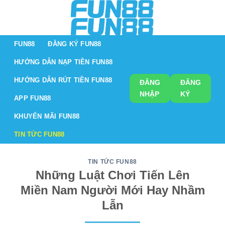
Skip
to
content
FUN88
ĐĂNG KÝ FUN88
HƯỚNG DẪN NẠP TIỀN FUN88
HƯỚNG DẪN RÚT TIỀN FUN88
ĐĂNG
ĐĂNG
NHẬP
KÝ
APP FUN88
KHUYẾN MÃI FUN88
TIN TỨC FUN88
TIN TỨC FUN88
Những Luật Chơi Tiến Lên
Miền Nam Người Mới Hay Nhầm
Lẫn