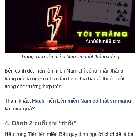
Trong Tiến lên miền Nam có luật thắng trắng
Bên cạnh đó, Tiến lên miền Nam chỉ công nhận thắng
trắng nếu là người chơi đầu tiên chia bài và thuộc một
trong các trường hợp trên.
Tham khảo:
Hack Tiến Lên miền Nam có thật sự mang
lại hiệu quả?
4. Đánh 2 cuối thì “thối”
Nếu trong Tiến lên miền Bắc quy định người chơi để lá bài