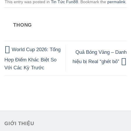
This entry was posted in
Tin Tức Fun88
. Bookmark the
permalink
.
THONG
World Cup 2026: Tổng
Quả Bóng Vàng – Danh
Hợp Điểm Khác Biệt So
hiệu bị Real “ghét bỏ”
Với Các Kỳ Trước
GIỚI THIỆU