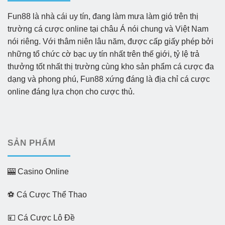
Fun88 là nhà cái uy tín, đang làm mưa làm gió trên thị
trường cá cược online tại châu Á nói chung và Việt Nam
nói riêng. Với thâm niên lâu năm, được cấp giấy phép bởi
những tổ chức cờ bạc uy tín nhất trên thế giới, tỷ lệ trả
thưởng tốt nhất thị trường cùng kho sản phẩm cá cược đa
dạng và phong phú, Fun88 xứng đáng là địa chỉ cá cược
online đáng lựa chọn cho cược thủ.
SẢN PHẨM
🎰 Casino Online
⚽ Cá Cược Thể Thao
💴 Cá Cược Lô Đề