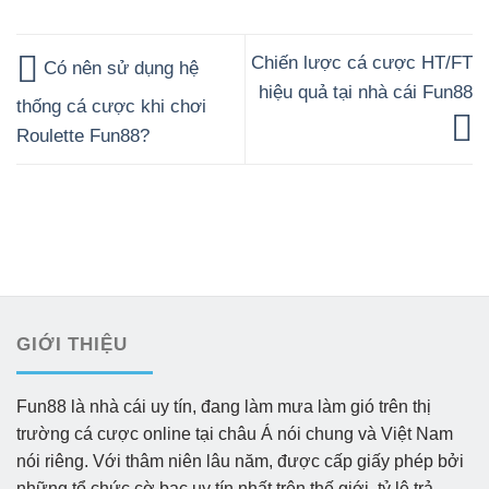
Chiến lược cá cược HT/FT
Có nên sử dụng hệ
hiệu quả tại nhà cái Fun88
thống cá cược khi chơi
Roulette Fun88?
GIỚI THIỆU
Fun88 là nhà cái uy tín, đang làm mưa làm gió trên thị
trường cá cược online tại châu Á nói chung và Việt Nam
nói riêng. Với thâm niên lâu năm, được cấp giấy phép bởi
những tổ chức cờ bạc uy tín nhất trên thế giới, tỷ lệ trả