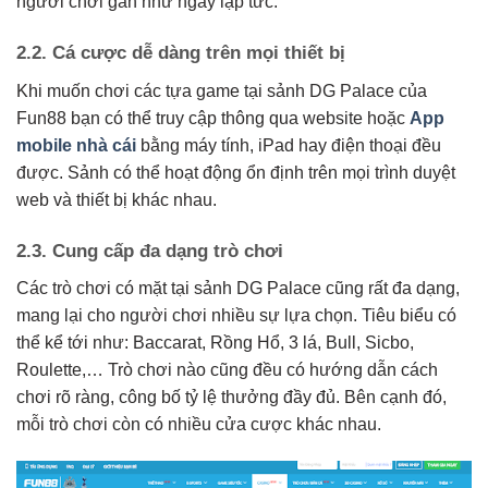
người chơi gần như ngay lập tức.
2.2. Cá cược dễ dàng trên mọi thiết bị
Khi muốn chơi các tựa game tại sảnh DG Palace của
Fun88 bạn có thể truy cập thông qua website hoặc
App
mobile nhà cái
bằng máy tính, iPad hay điện thoại đều
được. Sảnh có thể hoạt động ổn định trên mọi trình duyệt
web và thiết bị khác nhau.
2.3. Cung cấp đa dạng trò chơi
Các trò chơi có mặt tại sảnh DG Palace cũng rất đa dạng,
mang lại cho người chơi nhiều sự lựa chọn. Tiêu biểu có
thể kể tới như: Baccarat, Rồng Hổ, 3 lá, Bull, Sicbo,
Roulette,… Trò chơi nào cũng đều có hướng dẫn cách
chơi rõ ràng, công bố tỷ lệ thưởng đầy đủ. Bên cạnh đó,
mỗi trò chơi còn có nhiều cửa cược khác nhau.