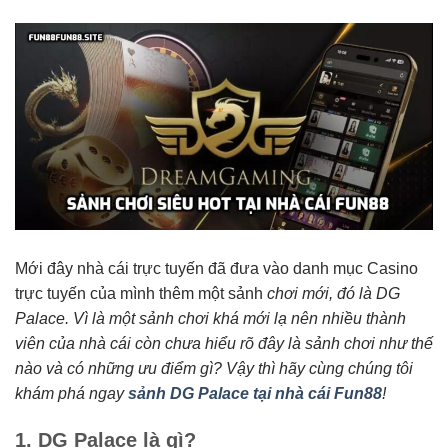
Mới đây nhà cái trực tuyến đã đưa vào danh mục Casino
trực tuyến của mình thêm một sảnh
chơi mới, đó là DG
Palace. Vì là một sảnh chơi khá mới lạ nên nhiều thành
viên của nhà cái còn chưa hiểu rõ đây là sảnh chơi như thế
nào và có những ưu điểm gì? Vậy thì hãy cùng chúng tôi
khám phá ngay
sảnh DG Palace tại nhà cái Fun88
!
1. DG Palace là gì?