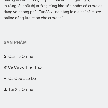
thưởng tốt nhất thị trường cùng kho sản phẩm cá cược đa
dạng và phong phú, Fun88 xứng đáng là địa chỉ cá cược
online đáng lựa chọn cho cược thủ.
SẢN PHẨM
🎰 Casino Online
⚽ Cá Cược Thể Thao
💴 Cá Cược Lô Đề
🎲 Tài Xỉu Online