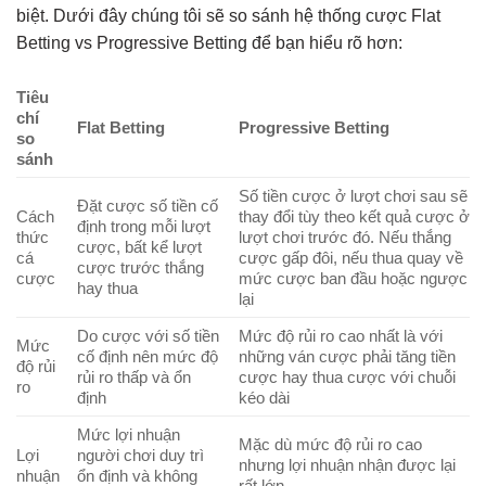
biệt. Dưới đây chúng tôi sẽ so sánh hệ thống cược Flat
Betting vs Progressive Betting để bạn hiểu rõ hơn:
Tiêu
chí
Flat Betting
Progressive Betting
so
sánh
Số tiền cược ở lượt chơi sau sẽ
Đặt cược số tiền cố
Cách
thay đổi tùy theo kết quả cược ở
định trong mỗi lượt
thức
lượt chơi trước đó. Nếu thắng
cược, bất kể lượt
cá
cược gấp đôi, nếu thua quay về
cược trước thắng
cược
mức cược ban đầu hoặc ngược
hay thua
lại
Do cược với số tiền
Mức độ rủi ro cao nhất là với
Mức
cố định nên mức độ
những ván cược phải tăng tiền
độ rủi
rủi ro thấp và ổn
cược hay thua cược với chuỗi
ro
định
kéo dài
Mức lợi nhuận
Mặc dù mức độ rủi ro cao
Lợi
người chơi duy trì
nhưng lợi nhuận nhận được lại
nhuận
ổn định và không
rất lớn