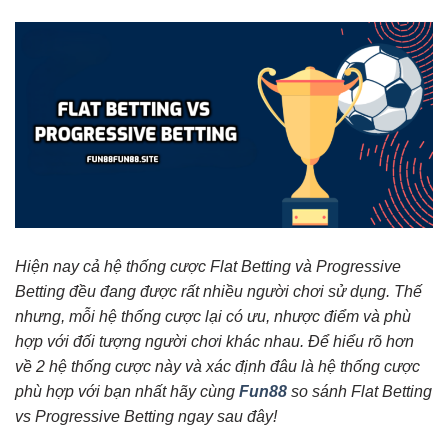
Hiện nay cả hệ thống cược Flat Betting và Progressive
Betting đều đang được rất nhiều người chơi sử dụng. Thế
nhưng, mỗi hệ thống cược lại có ưu, nhược điểm và phù
hợp với đối tượng người chơi khác nhau. Để hiểu rõ hơn
về 2 hệ thống cược này và xác định đâu là hệ thống cược
phù hợp với bạn nhất hãy cùng
Fun88
so sánh Flat Betting
vs Progressive Betting ngay sau đây!