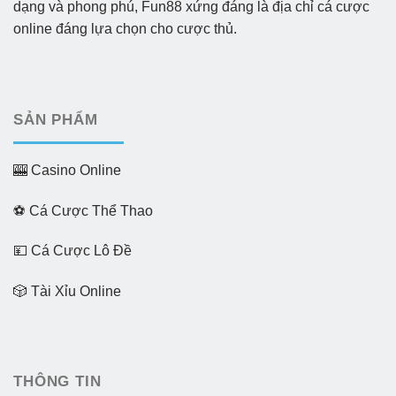
dạng và phong phú, Fun88 xứng đáng là địa chỉ cá cược
online đáng lựa chọn cho cược thủ.
SẢN PHẨM
🎰 Casino Online
⚽ Cá Cược Thể Thao
💴 Cá Cược Lô Đề
🎲 Tài Xỉu Online
THÔNG TIN