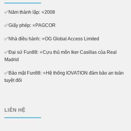
✅Năm thành lập: ⭐2008
✅Giấy phép: ⭐PAGCOR
✅Nhà điều hành: ⭐OG Global Access Limited
✅Đại sứ Fun88: ⭐Cựu thủ môn Iker Casillas của Real
Madrid
✅Bảo mật Fun88: ⭐Hệ thống IOVATION đảm bảo an toàn
tuyệt đối
LIÊN HỆ