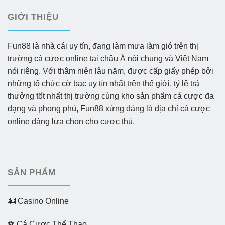
GIỚI THIỆU
Fun88 là nhà cái uy tín, đang làm mưa làm gió trên thị
trường cá cược online tại châu Á nói chung và Việt Nam
nói riêng. Với thâm niên lâu năm, được cấp giấy phép bởi
những tổ chức cờ bạc uy tín nhất trên thế giới, tỷ lệ trả
thưởng tốt nhất thị trường cùng kho sản phẩm cá cược đa
dạng và phong phú, Fun88 xứng đáng là địa chỉ cá cược
online đáng lựa chọn cho cược thủ.
SẢN PHẨM
🎰 Casino Online
⚽ Cá Cược Thể Thao