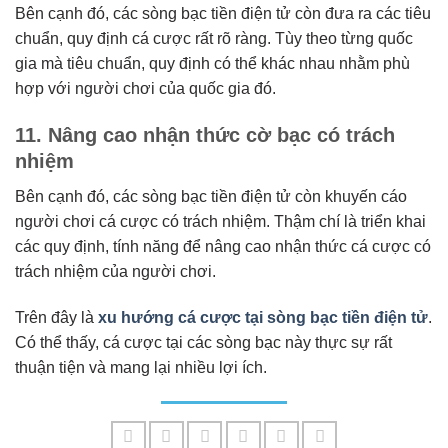
Bên cạnh đó, các sòng bạc tiền điện tử còn đưa ra các tiêu
chuẩn, quy định cá cược rất rõ ràng. Tùy theo từng quốc
gia mà tiêu chuẩn, quy định có thể khác nhau nhằm phù
hợp với người chơi của quốc gia đó.
11. Nâng cao nhận thức cờ bạc có trách
nhiệm
Bên cạnh đó, các sòng bạc tiền điện tử còn khuyến cáo
người chơi cá cược có trách nhiệm. Thậm chí là triển khai
các quy định, tính năng để nâng cao nhận thức cá cược có
trách nhiệm của người chơi.
Trên đây là
xu hướng cá cược tại sòng bạc tiền điện tử
.
Có thể thấy, cá cược tại các sòng bạc này thực sự rất
thuận tiện và mang lại nhiều lợi ích.