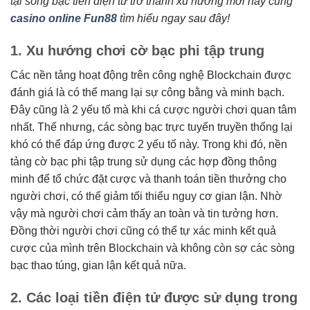
tại sòng bạc tiền điện tử trở thành xu hướng mới hãy cùng
casino online Fun88
tìm hiểu ngay sau đây!
1. Xu hướng chơi cờ bạc phi tập trung
Các nền tảng hoạt động trên công nghệ Blockchain được
đánh giá là có thể mang lại sự công bằng và minh bạch.
Đây cũng là 2 yếu tố mà khi cá cược người chơi quan tâm
nhất. Thế nhưng, các sòng bạc trực tuyến truyền thống lại
khó có thể đáp ứng được 2 yếu tố này. Trong khi đó, nền
tảng cờ bạc phi tập trung sử dụng các hợp đồng thông
minh để tổ chức đặt cược và thanh toán tiền thưởng cho
người chơi, có thể giảm tối thiểu nguy cơ gian lận. Nhờ
vậy mà người chơi cảm thấy an toàn và tin tưởng hơn.
Đồng thời người chơi cũng có thể tự xác minh kết quả
cược của mình trên Blockchain và không còn sợ các sòng
bạc thao túng, gian lận kết quả nữa.
2. Các loại tiền điện tử được sử dụng trong