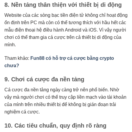
8. Nền tảng thân thiện với thiết bị di động
Website của các sòng bạc tiền điện tử không chỉ hoạt động
ổn định trên PC mà còn có thể tương thích với hầu hết các
mẫu điện thoại hệ điều hành Android và iOS. Vì vậy người
chơi có thể tham gia cá cược trên cả thiết bị di động của
mình.
Tham khảo:
Fun88 có hỗ trợ cá cược bằng crypto
chưa?
9. Chơi cá cược đa nền tảng
Cá cược đa nền tảng ngày càng trở nên phổ biến. Nhờ
vậy mà người chơi có thể truy cập liền mạch vào tài khoản
của mình trên nhiều thiết bị để không bị gián đoạn trải
nghiệm cá cược.
10. Các tiêu chuẩn, quy định rõ ràng