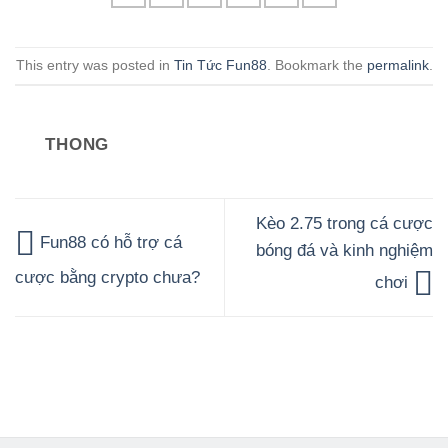
This entry was posted in
Tin Tức Fun88
. Bookmark the
permalink
.
THONG
Kèo 2.75 trong cá cược
Fun88 có hỗ trợ cá
bóng đá và kinh nghiệm
cược bằng crypto chưa?
chơi