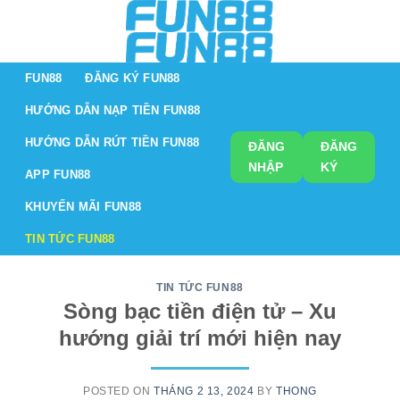
Skip
to
content
FUN88
ĐĂNG KÝ FUN88
HƯỚNG DẪN NẠP TIỀN FUN88
HƯỚNG DẪN RÚT TIỀN FUN88
ĐĂNG
ĐĂNG
NHẬP
KÝ
APP FUN88
KHUYẾN MÃI FUN88
TIN TỨC FUN88
TIN TỨC FUN88
Sòng bạc tiền điện tử – Xu
hướng giải trí mới hiện nay
POSTED ON
THÁNG 2 13, 2024
BY
THONG