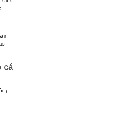
có thể
c.
bàn
hao
o cá
công