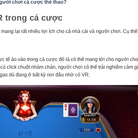
người chơi cá cược thể thao?
R trong cá cược
ang lại rất nhiều lợi ích cho cả nhà cái và người chơi. Cụ thể
c tế ảo vào trong cá cược đó là có thể mang tới cho người chơi
cú click chuột nhàm chán, người chơi có thể trải nghiệm cảm g
as dù đang ở bất kỳ nơi đâu nhờ có VR.