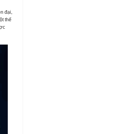
n đại,
ột thế
ược