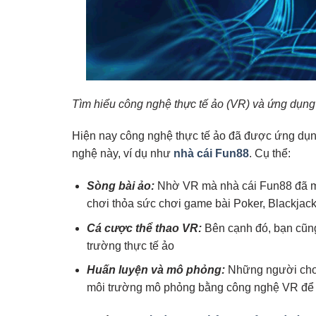
Tìm hiểu công nghệ thực tế ảo (VR) và ứng dụng
Hiện nay công nghệ thực tế ảo đã được ứng dụn
nghệ này, ví dụ như
nhà cái Fun88
. Cụ thể:
Sòng bài ảo:
Nhờ VR mà nhà cái Fun88 đã mô
chơi thỏa sức chơi game bài Poker, Blackjac
Cá cược thể thao VR:
Bên cạnh đó, bạn cũng
trường thực tế ảo
Huấn luyện và mô phỏng:
Những người chơi
môi trường mô phỏng bằng công nghệ VR để ph