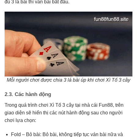
đủ 3 lá bài thì ván bài bắt đầu.
Mỗi người chơi được chia 3 lá bài úp khi chơi Xì Tố 3 cây
2.3. Các hành động
Trong quá trình chơi Xì Tố 3 cây tại nhà cái Fun88, trên
giao diện sẽ hiển thị các nút hành động sau cho người
chơi lựa chọn:
Fold – Bỏ bài: Bỏ bài, không tiếp tục ván bài nữa và