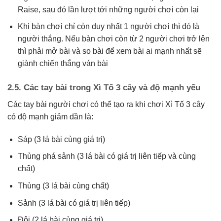
Raise, sau đó lần lượt tới những người chơi còn lại
Khi bàn chơi chỉ còn duy nhất 1 người chơi thì đó là
người thắng. Nếu bàn chơi còn từ 2 người chơi trở lên
thì phải mở bài và so bài để xem bài ai mạnh nhất sẽ
giành chiến thắng ván bài
2.5. Các tay bài trong Xì Tố 3 cây và độ mạnh yếu
Các tay bài người chơi có thể tạo ra khi chơi Xì Tố 3 cây
có độ mạnh giảm dần là:
Sáp (3 lá bài cùng giá trị)
Thùng phá sảnh (3 lá bài có giá trị liên tiếp và cùng
chất)
Thùng (3 lá bài cùng chất)
Sảnh (3 lá bài có giá trị liên tiếp)
Đôi (2 lá bài cùng giá trị)