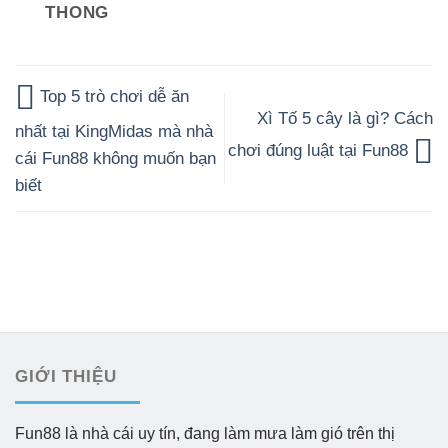
THONG
Top 5 trò chơi dễ ăn
Xì Tố 5 cây là gì? Cách
nhất tại KingMidas mà nhà
chơi đúng luật tại Fun88
cái Fun88 không muốn bạn
biết
GIỚI THIỆU
Fun88 là nhà cái uy tín, đang làm mưa làm gió trên thị