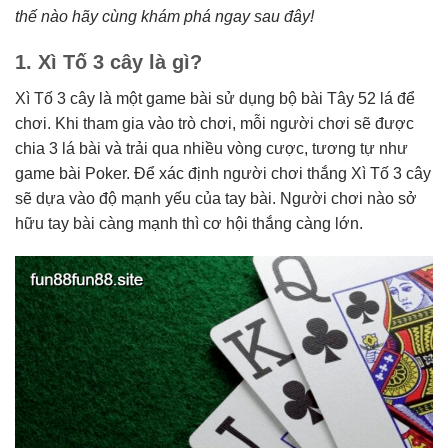
thế nào hãy cùng khám phá ngay sau đây!
1. Xì Tố 3 cây là gì?
Xì Tố 3 cây là một game bài sử dụng bộ bài Tây 52 lá để
chơi. Khi tham gia vào trò chơi, mỗi người chơi sẽ được
chia 3 lá bài và trải qua nhiều vòng cược, tương tự như
game bài Poker. Để xác định người chơi thắng Xì Tố 3 cây
sẽ dựa vào độ mạnh yếu của tay bài. Người chơi nào sở
hữu tay bài càng mạnh thì cơ hội thắng càng lớn.