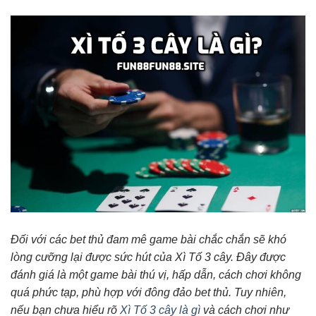
Đối với các bet thủ đam mê game bài chắc chắn sẽ khó
lòng cưỡng lại được sức hút của Xì Tố 3 cây. Đây được
đánh giá là một game bài thú vị, hấp dẫn, cách chơi không
quá phức tạp, phù hợp với đông đảo bet thủ. Tuy nhiên,
nếu bạn chưa hiểu rõ
Xì Tố 3 cây là gì
và cách chơi như