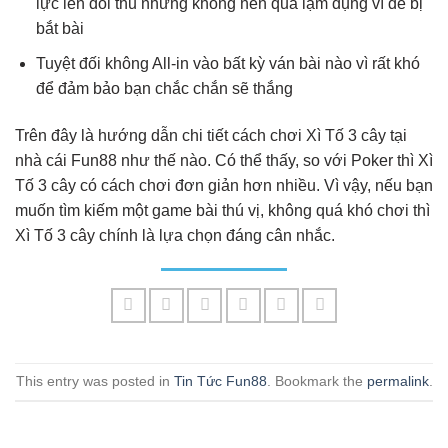
lực lên đối thủ nhưng không nên quá lạm dụng vì dễ bị
bắt bài
Tuyệt đối không All-in vào bất kỳ ván bài nào vì rất khó
để đảm bảo bạn chắc chắn sẽ thắng
Trên đây là hướng dẫn chi tiết cách chơi Xì Tố 3 cây tại
nhà cái Fun88 như thế nào. Có thể thấy, so với Poker thì Xì
Tố 3 cây có cách chơi đơn giản hơn nhiều. Vì vậy, nếu bạn
muốn tìm kiếm một game bài thú vị, không quá khó chơi thì
Xì Tố 3 cây chính là lựa chọn đáng cân nhắc.
This entry was posted in
Tin Tức Fun88
. Bookmark the
permalink
.